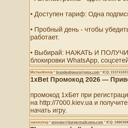
• Доступен тариф: Одна подписк
• Пробный день - чтобы убедить
работает.
• Выбирай: НАЖАТЬ И ПОЛУЧИ
блокировки WhatsApp, соцсетей
MichaelImmip
*
brandeq0georg@gmx.com
*
ICQ: 15374165
1xBet Промокод 2026 — Приве
промокод 1хБет при регистраци
на http://7000.kiev.ua и получи
начать игру.
oqoueykag
*
atoyujor@burgermailcomp.com
*
ICQ: 188636