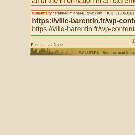
all of the information in an extr
Williamtaity
*
frank4qlmichael@gmx.com;
*
ICQ: 318363161
https://ville-barentin.fr/wp-c
https://ville-barentin.fr/wp-cont
1
Всего записей:
472
WALLST.RU - Бесплатный Хости