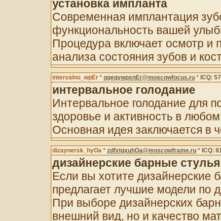
установка импланта
Современная имплантация зубо
функциональность вашей улыбк
Процедура включает осмотр и 
анализа состояния зубов и кост
intervalno_wpEr
*
qgegywpxnEr@moscowfocus.ru
*
ICQ: 5
интервальное голодание
Интервальное голодание для п
здоровье и активность в любом
Основная идея заключается в ч
dizaynersk_hyOa
*
zdfxtgxuhOa@moscowframe.ru
*
ICQ: 8
дизайнерские барные стулья
Если вы хотите дизайнерские б
предлагает лучшие модели по 
При выборе дизайнерских барн
внешний вид, но и качество ма