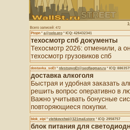
1
Всего записей:
472
Ptopn
*
a@xelo.pro
*
ICQ: 426432341
техосмотр спб документы
Техосмотр 2026: отменили, а о
техосмотр грузовиков спб
dostavka_soEt
*
nlvstspyoEt@seoflagman.ru
*
ICQ: 886357
доставка алкоголя
Быстрая и удобная заказать ал
решить вопрос оперативно в лю
Важно учитывать бонусные сис
повторяющиеся покупки.
blok_eipi
*
vlehkpvxhpi@321mail.store
*
ICQ: 2958757
блок питания для светодиод