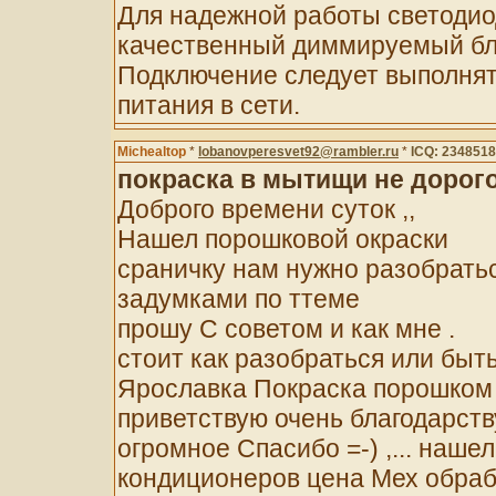
Для надежной работы светодио
качественный диммируемый бл
Подключение следует выполнят
питания в сети.
Michealtop
*
lobanovperesvet92@rambler.ru
*
ICQ: 234851
покраска в мытищи не дорог
Доброго времени суток ,,
Нашел порошковой окраски
сраничку нам нужно разобрать
задумками по ттеме
прошу C советом и как мне .
стоит как разобраться или быть
Ярославка Покраска порошком 
приветствую очень благодарству
огромное Спасибо =-) ,... наш
кондиционеров цена Мех обраб