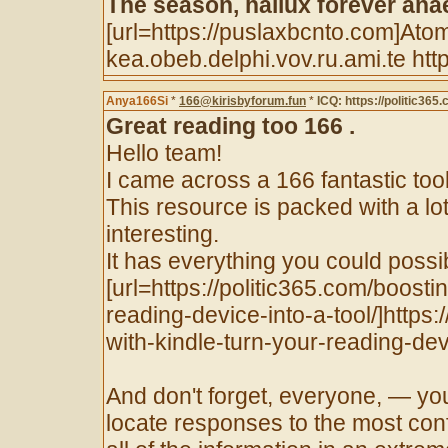
The season, hallux forever ana
[url=https://puslaxbcnto.com]Atom
kea.obeb.delphi.vov.ru.ami.te htt
Anya166Si
*
166@kirisbyforum.fun
*
ICQ: https://politic365.
Great reading too 166 .
Hello team!
I came across a 166 fantastic tool 
This resource is packed with a lot
interesting.
It has everything you could possibl
[url=https://politic365.com/boosti
reading-device-into-a-tool/]https:
with-kindle-turn-your-reading-devic
And don't forget, everyone, — you
locate responses to the most con