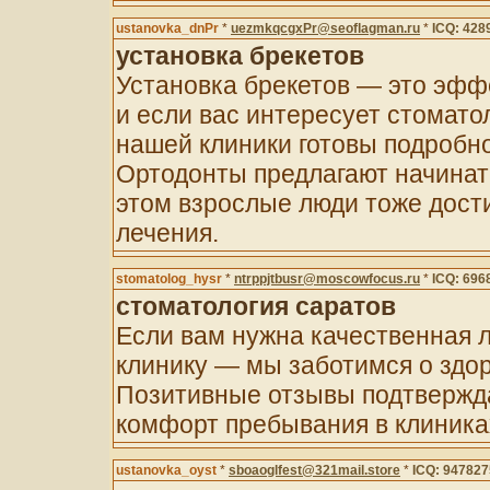
ustanovka_dnPr
*
uezmkqcgxPr@seoflagman.ru
*
ICQ: 428
установка брекетов
Установка брекетов — это эфф
и если вас интересует стомато
нашей клиники готовы подробно
Ортодонты предлагают начинат
этом взрослые люди тоже дости
лечения.
stomatolog_hysr
*
ntrppjtbusr@moscowfocus.ru
*
ICQ: 696
стоматология саратов
Если вам нужна качественная 
клинику — мы заботимся о здо
Позитивные отзывы подтвержд
комфорт пребывания в клиника
ustanovka_oyst
*
sboaoglfest@321mail.store
*
ICQ: 947827