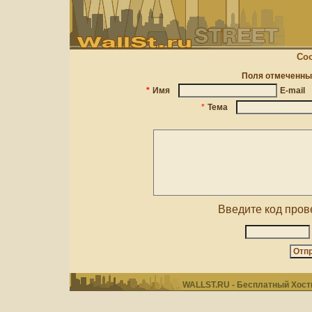
Соо
Поля отмеченн
*
Имя
E-mail
*
Тема
Введите код пров
WALLST.RU - Бесплатный Хости