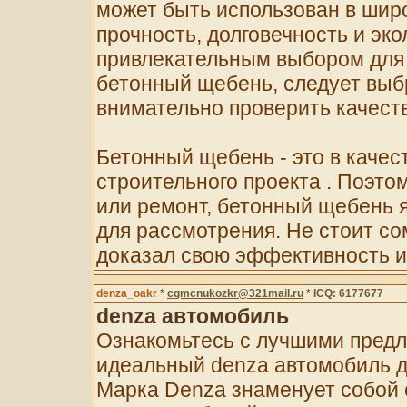
может быть использован в широ
прочность, долговечность и эко
привлекательным выбором для 
бетонный щебень, следует выб
внимательно проверить качеств
Бетонный щебень - это в качес
строительного проекта . Поэто
или ремонт, бетонный щебень 
для рассмотрения. Не стоит с
доказал свою эффективность и 
denza_oakr
*
cgmcnukozkr@321mail.ru
*
ICQ: 6177677
denza автомобиль
Ознакомьтесь с лучшими предл
идеальный denza автомобиль д
Марка Denza знаменует собой с