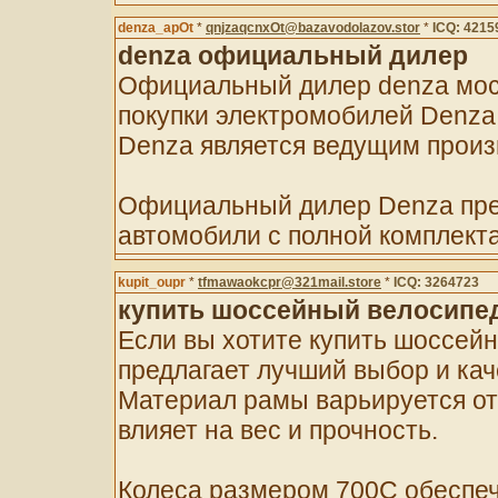
denza_apOt
*
qnjzaqcnxOt@bazavodolazov.stor
*
ICQ: 4215
denza официальный дилер
Официальный дилер denza мос
покупки электромобилей Denza
Denza является ведущим произ
Официальный дилер Denza пре
автомобили с полной комплект
kupit_oupr
*
tfmawaokcpr@321mail.store
*
ICQ: 3264723
купить шоссейный велосипе
Если вы хотите купить шоссейн
предлагает лучший выбор и ка
Материал рамы варьируется от
влияет на вес и прочность.
Колеса размером 700C обеспеч