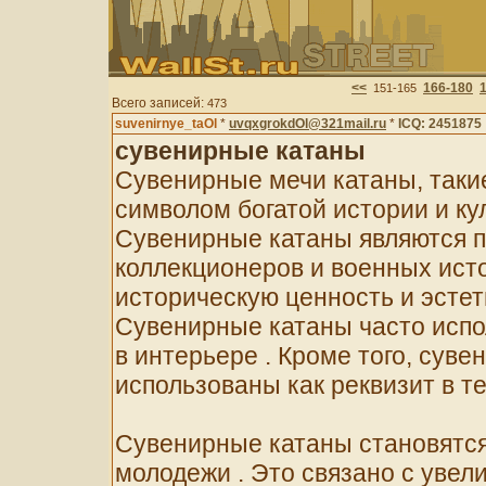
<<
166-180
151-165
Всего записей:
473
suvenirnye_taOl
*
uvqxgrokdOl@321mail.ru
*
ICQ: 2451875
сувенирные катаны
Сувенирные мечи катаны, такие
символом богатой истории и ку
Сувенирные катаны являются 
коллекционеров и военных исто
историческую ценность и эстет
Сувенирные катаны часто испо
в интерьере . Кроме того, сув
использованы как реквизит в т
Сувенирные катаны становятся
молодежи . Это связано с уве