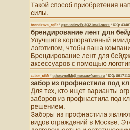
Такой способ приобретения нап
силы.
brendirova_rqEr
*
qxmozdiwvEr@321mail.store
*
ICQ: 4348
брендирование лент для бей
Улучшите корпоративный имид
логотипом, чтобы ваша компан
Брендирование лент для бейдж
аксессуаров с помощью логотип
zabor_ufMt
*
qthosvnefMt@moscowframe.ru
*
ICQ: 8917113
забор из профнастила под к
Для тех, кто ищет варианты ог
заборов из профнастила под к
решением.
Заборы из профнастила являют
видов ограждений в Москве. Эт