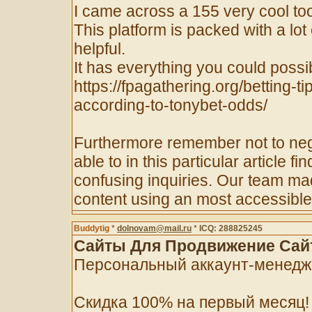
I came across a 155 very cool tool 
This platform is packed with a lot 
helpful.
It has everything you could possibl
https://fpagathering.org/betting-t
according-to-tonybet-odds/
Furthermore remember not to neg
able to in this particular article f
confusing inquiries. Our team ma
content using an most accessible
Buddytig
*
dolnovam@mail.ru
*
ICQ: 288825245
Сайты Для Продвижение Сайт
Персональный аккаунт-менеджер 
Скидка 100% на первый месяц!