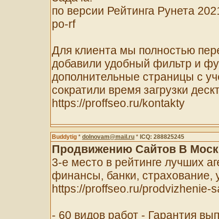
по версии Рейтинга Рунета 2021 h
po-rf
Для клиента мы полностью пер
добавили удобный фильтр и фу
дополнительные страницы с уч
сократили время загрузки деск
https://proffseo.ru/kontakty
Buddytig
*
dolnovam@mail.ru
*
ICQ: 288825245
Продвижению Сайтов В Москв
3-е место в рейтинге лучших а
финансы, банки, страхование,
https://proffseo.ru/prodvizhenie-s
- 60 видов работ - Гарантия вы