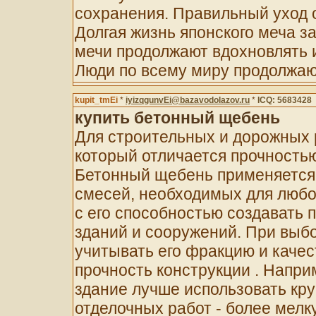
сохранения. Правильный уход 
Долгая жизнь японского меча з
мечи продолжают вдохновлять 
Люди по всему миру продолжаю
kupit_tmEi
*
iyizqgunvEi@bazavodolazov.ru
*
ICQ: 5683428
купить бетонный щебень
Для строительных и дорожных 
который отличается прочностью
Бетонный щебень применяется 
смесей, необходимых для любог
с его способностью создавать 
зданий и сооружений. При выб
учитывать его фракцию и каче
прочность конструкции . Напри
здание лучше использовать кр
отделочных работ - более мелк