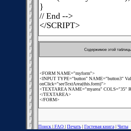
}
// End -->
</SCRIPT>
Содержимое этой таблиц
<FORM NAME="myform">
<INPUT TYPE="button" NAME="button3" Val
onClick="seeTextArea(this.form)">
<TEXTAREA NAME="myarea" COLS="35" 
</TEXTAREA>
</FORM>
Поиск
|
FAQ
|
Печать
|
Гостевая книга
|
Читы