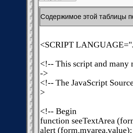
Содержимое этой таблицы 
<SCRIPT LANGUAGE="Ja
<!-- This script and many m
->
<!-- The JavaScript Source!
>
<!-- Begin
function seeTextArea (for
alert (form.myarea.value);