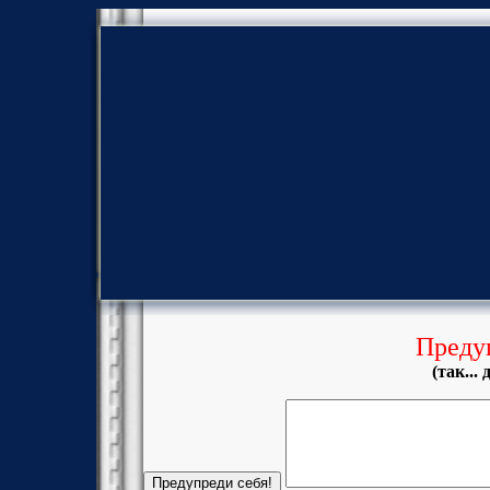
Преду
(так...