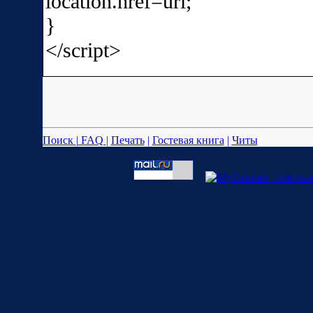
location.href=url;
}
</script>
Поиск
|
FAQ
|
Печать
|
Гостевая книга
|
Читы