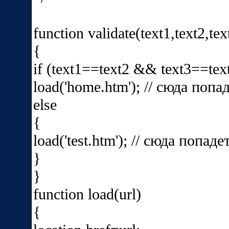
function validate(text1,text2,tex
{
if (text1==text2 && text3==tex
load('
home.htm
'); // сюда поп
else
{
load('
test.htm
'); // сюда попад
}
}
function load(url)
{